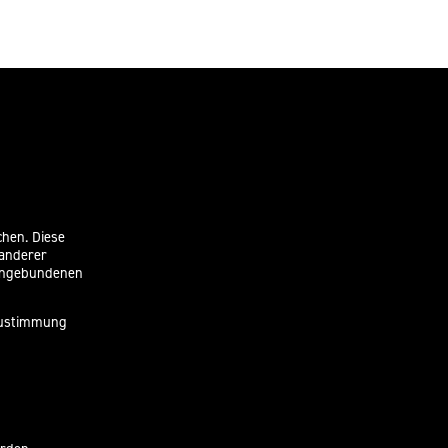
chen. Diese
 anderer
eingebundenen
 Zustimmung