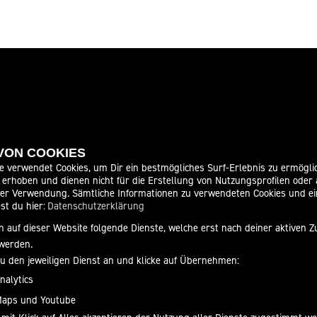
ITEN
SOCIAL MEDIA
 VON COOKIES
e verwendet Cookies, um Dir ein bestmögliches Surf-Erlebnis zu ermögli
erhoben und dienen nicht für die Erstellung von Nutzungsprofilen oder
ffen:
der Verwendung. Sämtliche Informationen zu verwendeten Cookies und 
09:00 - 18:00
st du hier:
Datenschutzerklärung
09:00 - 18:00
 auf dieser Website folgende Dienste, welche erst nach deiner aktiven
09:00 - 18:00
werden.
09:00 - 18:00
zu den jeweiligen Dienst an und klicke auf Übernehmen:
09:00 - 18:00
nalytics
09:00 - 12:00
Maps und Youtube
geschlossen