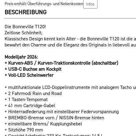
Preis enthält Überführungs- und Nebenkosten
Infos
BESCHREIBUNG
Die Bonneville T120!
Zeitlose Schönheit;
Klassisches Design kennt kein Alter - die Bonneville T120 ist die
bewahrt den Charme und die Eleganz des Originals in liebevoll au
Modelljahr 2026:
+ Kurven-ABS / Kurven-Traktionskontrolle (abschaltbar)
+ USB-C Buchse am Kockpit
+ Voll-LED Scheinwerfer
+ multifunktionale LCD-Doppelinstrumente mit analogem Tacho 
+ 2 Fahrmodi Rain und Road
+ 1 Tasten-Tempomat
+ 41 mm Cartridge-Gabel
+ Hinterradfederung mit einstellbarer Federvorspannung
+ BREMBO-Bremse vorn / NISSIN-Bremse hinten
+ einstellbare Brems/ Kupplungshebel
+ Sitzhöhe 790 mm
+ Gewicht fahrfertig: 233 Kg, Tankvolumen: 14,5 l