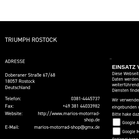
TRIUMPH ROSTOCK
ADRESSE
ÖFFNUNGSZE
EINSATZ
Diese Webseit
Doberaner Straße 67/68
Daten werden 
Wir haben o
18057 Rostock
weiterführen
Deutschland
Montag:
Diensten finde
Dienstag:
Telefon:
0381-4445737
Wir verwenden
Mittwoch:
Fax:
+49 381 44033982
eingebunden 
Donnerstag:
Website:
http://www.marios-motorrad-
Bitte hake da
Freitag:
shop.de
Google A
Samstag:
E-Mail:
marios-motorrad-shop@gmx.de
Google 
Sonntag: